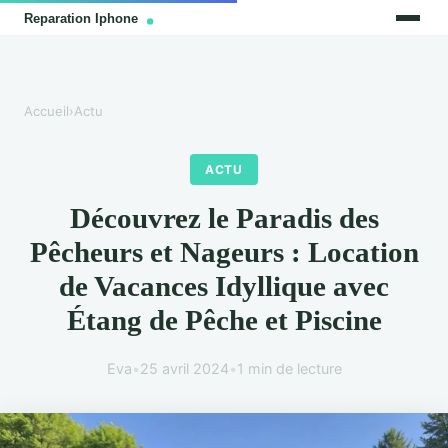
Accueil
›
Actu
ACTU
Découvrez le Paradis des
Pêcheurs et Nageurs : Location
de Vacances Idyllique avec
Étang de Pêche et Piscine
Eva
•
25 avril 2024
•
1 min de lecture