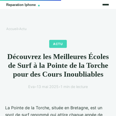
Accueil
›
Actu
ACTU
Découvrez les Meilleures Écoles
de Surf à la Pointe de la Torche
pour des Cours Inoubliables
Eva
•
13 mai 2025
•
1 min de lecture
La Pointe de la Torche, située en Bretagne, est un
spot de surf renommé qui attire chaque année de