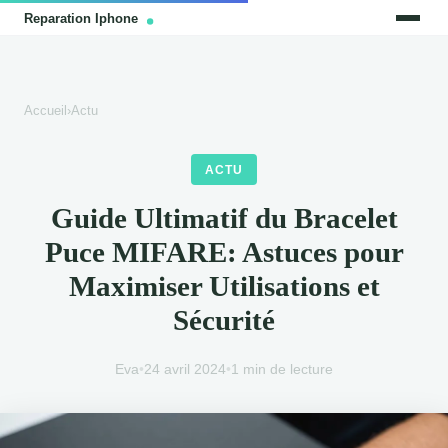
Accueil
›
Actu
ACTU
Guide Ultimatif du Bracelet
Puce MIFARE: Astuces pour
Maximiser Utilisations et
Sécurité
Eva
•
24 avril 2024
•
1 min de lecture